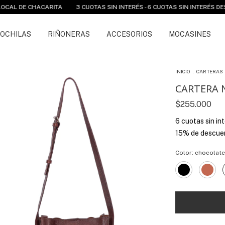
RITA
3 CUOTAS SIN INTERÉS - 6 CUOTAS SIN INTERÉS DESDE $250.000 Y
OCHILAS
RIÑONERAS
ACCESORIOS
MOCASINES
INICIO
.
CARTERAS
CARTERA 
$255.000
6
cuotas sin in
15% de descue
Color:
chocolate