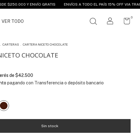
 ENVÍO GRATIS
ENVÍOS A TODO EL PAÍS 15% OFF VIA TRANSFERENCIA
0
VER TODO
.
CARTERAS
.
CARTERA NICETO CHOCOLATE
NICETO CHOCOLATE
terés de
$42.500
nto
pagando con Transferencia o depósito bancario