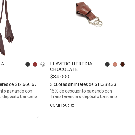
LA
LLAVERO HEREDIA
T
+2
CHOCOLATE
$
$34.000
3
terés de
$12.666,67
3
cuotas sin interés de
$11.333,33
15
nto
pagando con
15% de descuento
pagando con
Tr
o depósito bancario
Transferencia o depósito bancario
C
COMPRAR