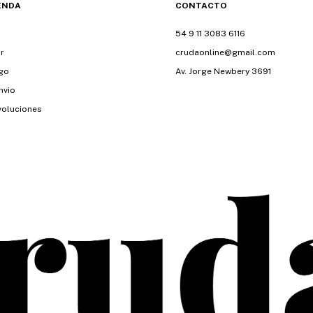
ENDA
CONTACTO
54 9 11 3083 6116
r
crudaonline@gmail.com
go
Av. Jorge Newbery 3691
nvio
voluciones