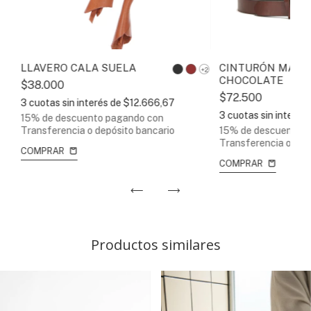
LLAVERO CALA SUELA
CINTURÓN MAUR
+3
+2
CHOCOLATE
$38.000
$72.500
3
cuotas sin interés de
$12.666,67
3
cuotas sin interés
15% de descuento
pagando con
Transferencia o depósito bancario
15% de descuento
p
Transferencia o dep
COMPRAR
COMPRAR
Productos similares