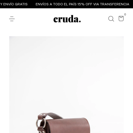
ENVÍO GRATIS
ENVÍOS A TODO EL PAÍS 15% OFF VIA TRANSFERENCIA
0