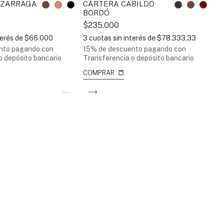
 ZARRAGA
CARTERA CABILDO
C
BORDÓ
S
$235.000
$
terés de
$66.000
3
cuotas sin interés de
$78.333,33
6
nto
pagando con
15% de descuento
pagando con
15
o depósito bancario
Transferencia o depósito bancario
Tr
COMPRAR
C