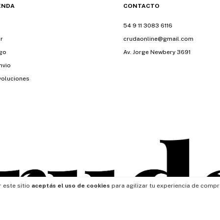
ENDA
CONTACTO
54 9 11 3083 6116
r
crudaonline@gmail.com
go
Av. Jorge Newbery 3691
nvio
voluciones
 este sitio
aceptás el uso de cookies
para agilizar tu experiencia de compr