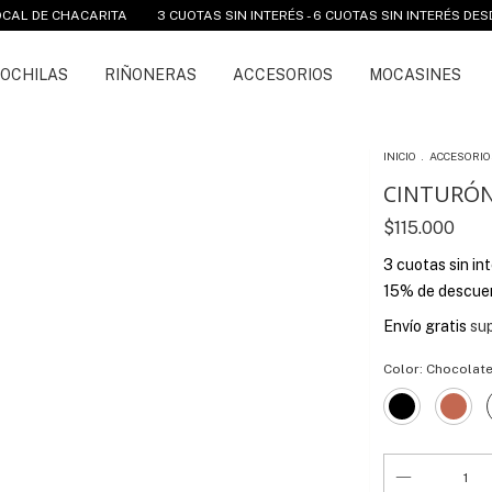
 CHACARITA
3 CUOTAS SIN INTERÉS - 6 CUOTAS SIN INTERÉS DESDE $250
OCHILAS
RIÑONERAS
ACCESORIOS
MOCASINES
INICIO
.
ACCESORIO
CINTURÓ
$115.000
3
cuotas sin in
15% de descue
Envío gratis
su
Color:
Chocolat