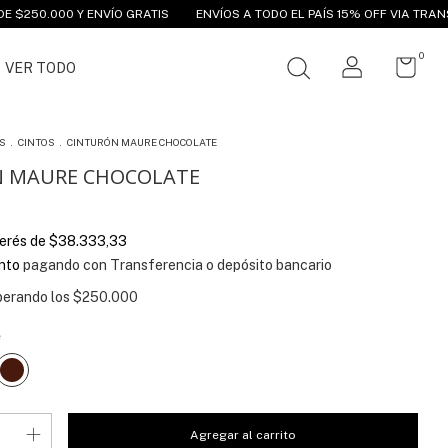
.000 Y ENVÍO GRATIS
ENVÍOS A TODO EL PAÍS 15% OFF VIA TRANSFEREN
0
VER TODO
S
.
CINTOS
.
CINTURÓN MAURE CHOCOLATE
N MAURE CHOCOLATE
terés de
$38.333,33
nto
pagando con Transferencia o depósito bancario
perando los
$250.000
e