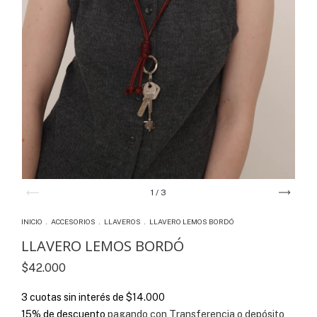
1
/
3
INICIO
.
ACCESORIOS
.
LLAVEROS
.
LLAVERO LEMOS BORDÓ
LLAVERO LEMOS BORDÓ
$42.000
3
cuotas sin interés de
$14.000
15% de descuento
pagando con Transferencia o depósito